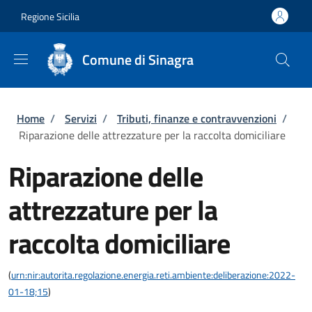
Salta al contenuto principale
Skip to footer content
Regione Sicilia
Comune di Sinagra
Briciole di pane
Home
/
Servizi
/
Tributi, finanze e contravvenzioni
/
Riparazione delle attrezzature per la raccolta domiciliare
Riparazione delle
attrezzature per la
raccolta domiciliare
(
urn:nir:autorita.regolazione.energia.reti.ambiente:deliberazione:2022-
01-18;15
)