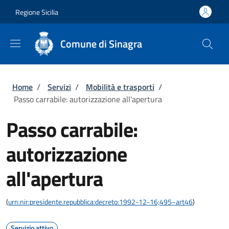
Salta al contenuto principale
Skip to footer content
Regione Sicilia
Comune di Sinagra
Briciole di pane
Home
/
Servizi
/
Mobilità e trasporti
/
Passo carrabile: autorizzazione all'apertura
Passo carrabile:
autorizzazione
all'apertura
(
urn:nir:presidente.repubblica:decreto:1992-12-16;495~art46
)
Servizio attivo