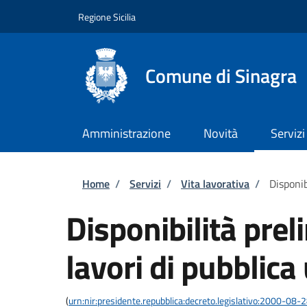
Salta al contenuto principale
Skip to footer content
Regione Sicilia
Comune di Sinagra
Amministrazione
Novità
Servizi
Briciole di pane
Home
/
Servizi
/
Vita lavorativa
/
Disponib
Disponibilità prel
lavori di pubblica 
(
urn:nir:presidente.repubblica:decreto.legislativo:2000-08