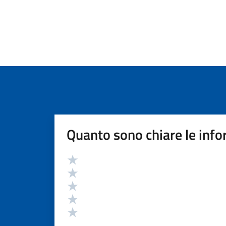
Quanto sono chiare le info
Valutazione
Valuta 5 stelle su 5
Valuta 4 stelle su 5
Valuta 3 stelle su 5
Valuta 2 stelle su 5
Valuta 1 stelle su 5