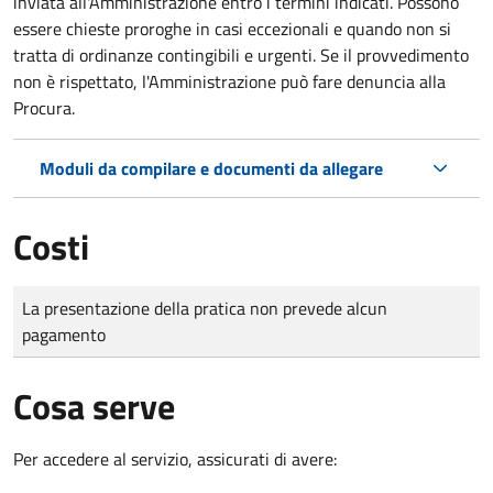
inviata all'Amministrazione entro i termini indicati. Possono
essere chieste proroghe in casi eccezionali e quando non si
tratta di ordinanze contingibili e urgenti. Se il provvedimento
non è rispettato, l'Amministrazione può fare denuncia alla
Procura.
Moduli da compilare e documenti da allegare
Costi
Tipo di pagamento
Importo
La presentazione della pratica non prevede alcun
pagamento
Cosa serve
Per accedere al servizio, assicurati di avere: