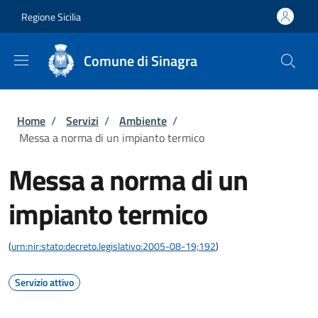
Salta al contenuto principale
Skip to footer content
Regione Sicilia
Comune di Sinagra
Briciole di pane
Home
/
Servizi
/
Ambiente
/
Messa a norma di un impianto termico
Messa a norma di un
impianto termico
(
urn:nir:stato:decreto.legislativo:2005-08-19;192
)
Servizio attivo