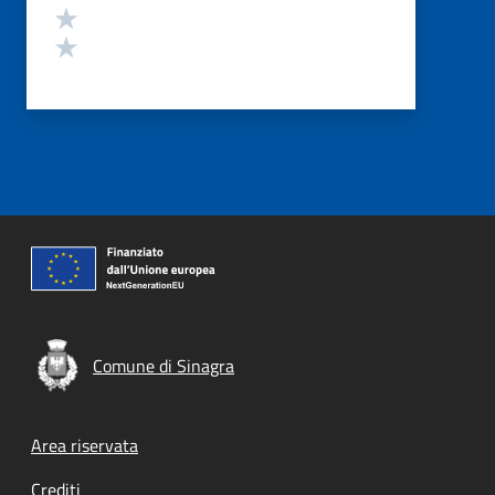
Valuta 2 stelle su 5
Valuta 1 stelle su 5
Comune di Sinagra
Footer menu
Area riservata
Crediti