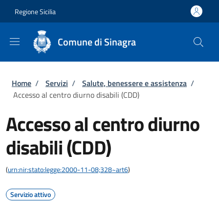
Salta al contenuto principale
Skip to footer content
Regione Sicilia
Comune di Sinagra
Briciole di pane
Home
/
Servizi
/
Salute, benessere e assistenza
/
Accesso al centro diurno disabili (CDD)
Accesso al centro diurno
disabili (CDD)
(
urn:nir:stato:legge:2000-11-08;328~art6
)
Servizio attivo