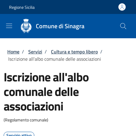
Salta al contenuto principale
Skip to footer content
Regione Sicilia
Comune di Sinagra
Briciole di pane
Home
/
Servizi
/
Cultura e tempo libero
/
Iscrizione all'albo comunale delle associazioni
Iscrizione all'albo
comunale delle
associazioni
(Regolamento comunale)
Servizio attivo