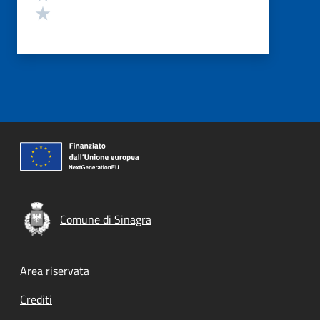
Valuta 1 stelle su 5
Comune di Sinagra
Footer menu
Area riservata
Crediti