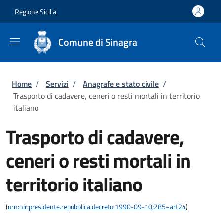
Salta al contenuto principale
Skip to footer content
Regione Sicilia
Comune di Sinagra
Briciole di pane
Home
/
Servizi
/
Anagrafe e stato civile
/
Trasporto di cadavere, ceneri o resti mortali in territorio
italiano
Trasporto di cadavere,
ceneri o resti mortali in
territorio italiano
(
urn:nir:presidente.repubblica:decreto:1990-09-10;285~art24
)