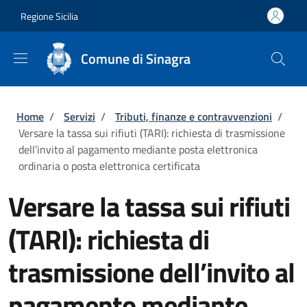
Salta al contenuto principale
Skip to footer content
Regione Sicilia
Comune di Sinagra
Briciole di pane
Home
/
Servizi
/
Tributi, finanze e contravvenzioni
/
Versare la tassa sui rifiuti (TARI): richiesta di trasmissione
dell’invito al pagamento mediante posta elettronica
ordinaria o posta elettronica certificata
Versare la tassa sui rifiuti
(TARI): richiesta di
trasmissione dell’invito al
pagamento mediante