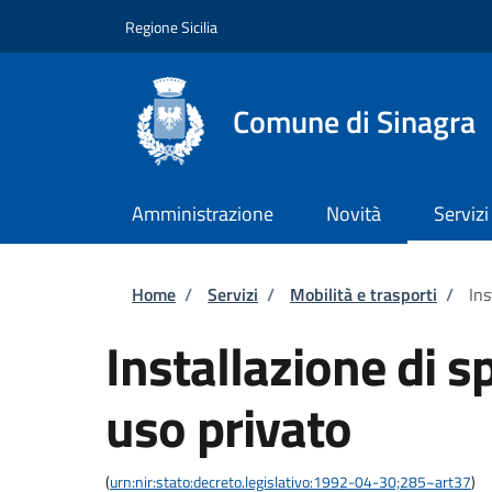
Salta al contenuto principale
Skip to footer content
Regione Sicilia
Comune di Sinagra
Amministrazione
Novità
Servizi
Briciole di pane
Home
/
Servizi
/
Mobilità e trasporti
/
Ins
Installazione di s
uso privato
(
urn:nir:stato:decreto.legislativo:1992-04-30;285~art37
)