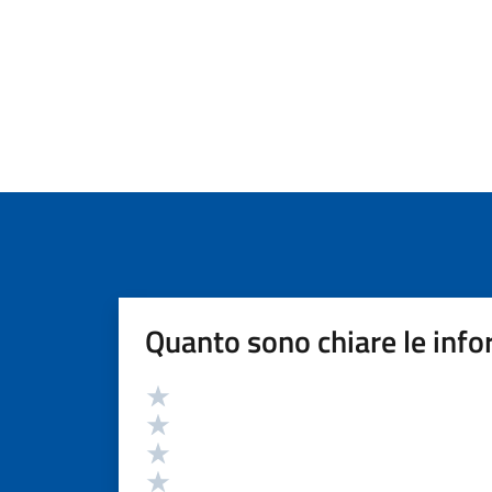
Quanto sono chiare le info
Valutazione
Valuta 5 stelle su 5
Valuta 4 stelle su 5
Valuta 3 stelle su 5
Valuta 2 stelle su 5