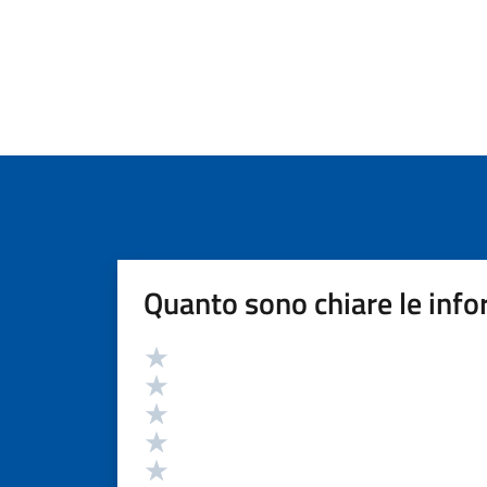
Quanto sono chiare le info
Valutazione
Valuta 5 stelle su 5
Valuta 4 stelle su 5
Valuta 3 stelle su 5
Valuta 2 stelle su 5
Valuta 1 stelle su 5