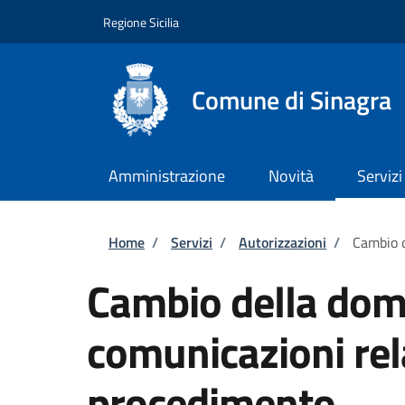
Salta al contenuto principale
Skip to footer content
Regione Sicilia
Comune di Sinagra
Amministrazione
Novità
Servizi
Briciole di pane
Home
/
Servizi
/
Autorizzazioni
/
Cambio d
Cambio della domi
comunicazioni rel
procedimento