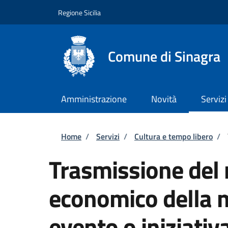
Salta al contenuto principale
Skip to footer content
Regione Sicilia
Comune di Sinagra
Amministrazione
Novità
Servizi
Briciole di pane
Home
/
Servizi
/
Cultura e tempo libero
/
Trasmissione del 
economico della 
evento o iniziativ