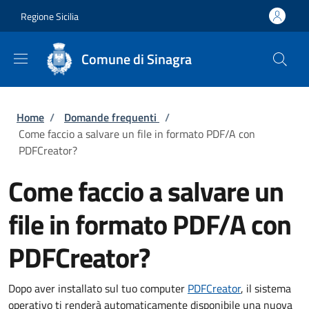
Salta al contenuto principale
Skip to footer content
Regione Sicilia
Comune di Sinagra
Briciole di pane
Home
/
Domande frequenti
/
Come faccio a salvare un file in formato PDF/A con
PDFCreator?
Come faccio a salvare un
file in formato PDF/A con
PDFCreator?
Dopo aver installato sul tuo computer
PDFCreator
, il sistema
operativo ti renderà automaticamente disponibile una nuova