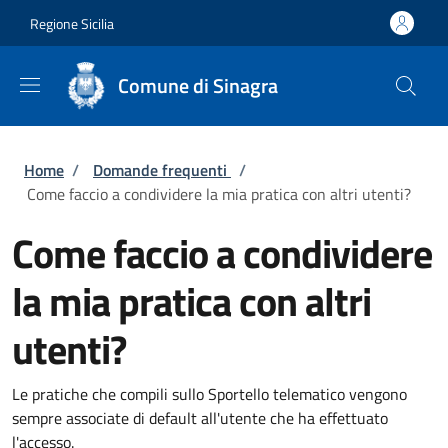
Salta al contenuto principale
Skip to footer content
Regione Sicilia
Comune di Sinagra
Briciole di pane
Home
/
Domande frequenti
/
Come faccio a condividere la mia pratica con altri utenti?
Come faccio a condividere
la mia pratica con altri
utenti?
Le pratiche che compili sullo Sportello telematico vengono
sempre associate di default all'utente che ha effettuato
l'accesso.