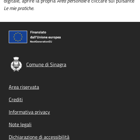
digitale, aprire la propria
Area personale
e cliccare sul pulsante
Le mie pratiche
.
Comune di Sinagra
Footer menu
Area riservata
Crediti
Informativa privacy
Note legali
Dichiarazione di accessibilità