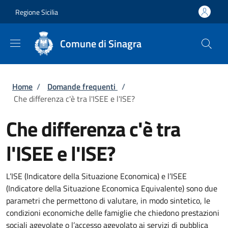
Salta al contenuto principale
Skip to footer content
Regione Sicilia
Comune di Sinagra
Briciole di pane
Home
/
Domande frequenti
/
Che differenza c'è tra l'ISEE e l'ISE?
Che differenza c'è tra
l'ISEE e l'ISE?
L’ISE (Indicatore della Situazione Economica) e l’ISEE
(Indicatore della Situazione Economica Equivalente) sono due
parametri che permettono di valutare, in modo sintetico, le
condizioni economiche delle famiglie che chiedono prestazioni
sociali agevolate o l’accesso agevolato ai servizi di pubblica