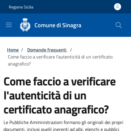
Salta al contenuto principale
Skip to footer content
Regione Sicilia
Comune di Sinagra
Briciole di pane
Home
/
Domande frequenti
/
Come faccio a verificare l'autenticità di un certificato
anagrafico?
Come faccio a verificare
l'autenticità di un
certificato anagrafico?
Le Pubbliche Amministrazioni formano gli originali dei propri
documenti, inclusi quelli inerenti ad albi, elenchi e pubblici