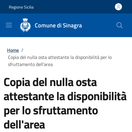
Salta al contenuto principale
Skip to footer content
Regione Sicilia
Comune di Sinagra
Briciole di pane
Home
/
Copia del nulla osta attestante la disponibilità per lo
sfruttamento dell'area
Copia del nulla osta
attestante la disponibilità
per lo sfruttamento
dell'area