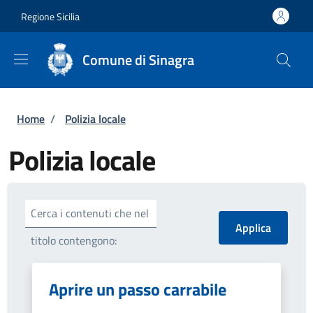
Salta al contenuto principale
Skip to footer content
Regione Sicilia
Comune di Sinagra
Briciole di pane
Home
/
Polizia locale
Polizia locale
Cerca i contenuti che nel
titolo contengono:
Aprire un passo carrabile