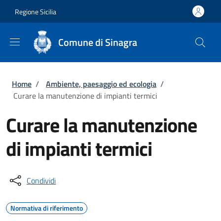
Salta al contenuto principale
Skip to footer content
Regione Sicilia
Comune di Sinagra
Briciole di pane
Home
/
Ambiente, paesaggio ed ecologia
/
Curare la manutenzione di impianti termici
Curare la manutenzione
di impianti termici
Condividi
Normativa di riferimento