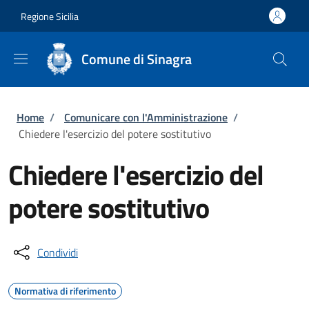
Salta al contenuto principale
Skip to footer content
Regione Sicilia
Comune di Sinagra
Briciole di pane
Home
/
Comunicare con l'Amministrazione
/
Chiedere l'esercizio del potere sostitutivo
Chiedere l'esercizio del
potere sostitutivo
Condividi
Normativa di riferimento